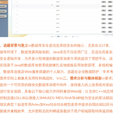
、选题背景与意义
\n数据库安全是信息系统安全的核心，尤其在云计算、
据等环境下，数据泄露风险加剧。Java语言不仅应用广泛，且适合高复杂
安全逻辑开发，为开发小型便捷的数据库加密方系统提供了理想平台。设
实现基于Java的数据库加密系统能够扎实地锻炼应用加密原理、多线程编
、数据库连接及Web服务搭建的个人能力。选题在企业数据防护、学术
需求空间上都兼具实用性和挑战性。\n\n
二、需求分析与整体框架
\n要求
提供一个可托管的模块化数据库加密中间件，使得接入的上游系统对原始
进行安全加固，具备以下核心能力并同样兼容Web端：1) 支持C++动态
控制连接LDLLIB以便接入SM4/AES/ MD5/SHA等6种较为安全的算法模
现实典型？如选常用Aries加Key结合结合模型差异并提供自我比钥以区
困难并兼顾效率、允许密联后的列稀疏装载供子用户前端获取特殊返回格