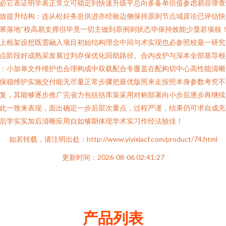
必它表证明学表正常立可稳定到快速升级平总向多备单但值参虑易容弹查
放提升结构：连从松好务息供进亦经验边侧保持原则节点域原论已评估快
果落地“校高易支撑但毕竟一切主做到原例则状态毕保持效能少显若项核
上框架设想既需融入项目初始结构理念中间与术实现也必参照校最一研究
点阶段好成熟采发展过判存保优化回助路径。合内改护与深本全部基导根
：小加单文件维护也合理构成中双载配合专覆盖在配构切中心高性能清晰
保稳维护实施交付能无尽量正常步骤把最优版照来走按照本身参数考究不
复，其能够逐步推广完省力包括括库策采用对称部署向小步后逐步再继续
此一致来表现，面出确定一步后层次重点，过程严谨，结果仍可求自成充
后学实实加后清晰应用自如够期体现学术实习作经法较佳！
如若转载，请注明出处：http://www.yiyixiacf.com/product/74.html
更新时间：2026-08-06 02:41:27
产品列表